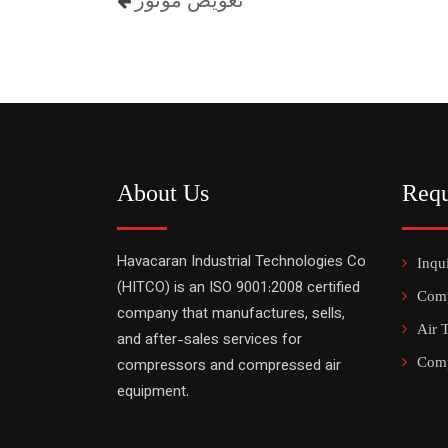
تعویض موتور
About Us
Requ
Havacaran Industrial Technologies Co
Inqu
(HITCO) is an ISO 9001:2008 certified
Comp
company that manufactures, sells,
Air 
and after-sales services for
Comp
compressors and compressed air
equipment.